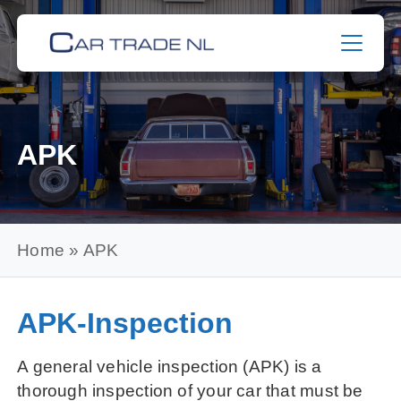
Skip
to
content
APK
Home
»
APK
APK-Inspection
A general vehicle inspection (APK) is a
thorough inspection of your car that must be