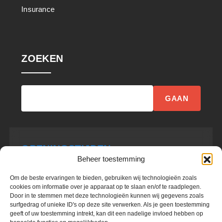
Insurance
ZOEKEN
GAAN
OPENINGSTIJDEN
Beheer toestemming
Om de beste ervaringen te bieden, gebruiken wij technologieën zoals
Monday
9:00 - 17:00
cookies om informatie over je apparaat op te slaan en/of te raadplegen.
Door in te stemmen met deze technologieën kunnen wij gegevens zoals
surfgedrag of unieke ID's op deze site verwerken. Als je geen toestemming
Tuesday
9:00 - 17:00
geeft of uw toestemming intrekt, kan dit een nadelige invloed hebben op