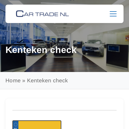
Skip
to
content
Kenteken check
Home
»
Kenteken check