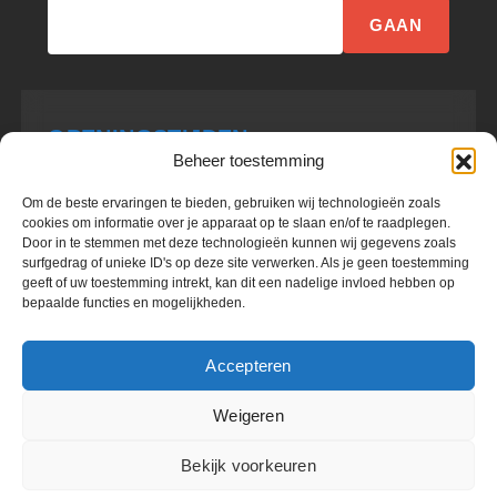
GAAN
OPENINGSTIJDEN
Beheer toestemming
Om de beste ervaringen te bieden, gebruiken wij technologieën zoals
Maandag
9:00 - 17:00
cookies om informatie over je apparaat op te slaan en/of te raadplegen.
Door in te stemmen met deze technologieën kunnen wij gegevens zoals
surfgedrag of unieke ID's op deze site verwerken. Als je geen toestemming
Dinsdag
9:00 - 17:00
geeft of uw toestemming intrekt, kan dit een nadelige invloed hebben op
bepaalde functies en mogelijkheden.
Woensdag
9:00 - 17:00
Donderdag
9:00 - 17:00
Accepteren
Vrijdag
9:00 - 17:00
Weigeren
Zaterdag
10:00 - 17:00
Bekijk voorkeuren
Zondag
OP AFSPRAAK