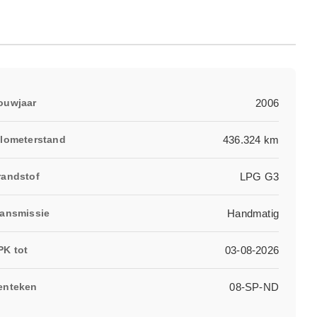
ouwjaar
2006
ilometerstand
436.324 km
randstof
LPG G3
ransmissie
Handmatig
PK tot
03-08-2026
enteken
08-SP-ND