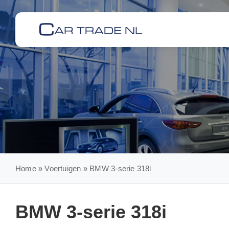
Skip
to
content
Home
»
Voertuigen
»
BMW 3-serie 318i
BMW 3-serie 318i