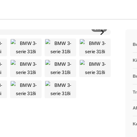
1 / 20
B
K
B
T
A
K